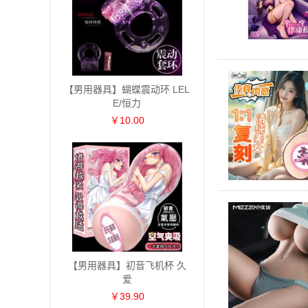
【男用器具】蝴蝶震动环 LEL
E/恒力
￥10.00
【男用器具】初音飞机杯 久
爱
￥39.90