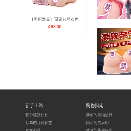
【男用器具】逼真名器欢色
￥68.00
新手上路
购物指南
积分奖励计划
简单的购物流程
订单的几种状态
网站免责声明
顾客必读
体贴的售后服务