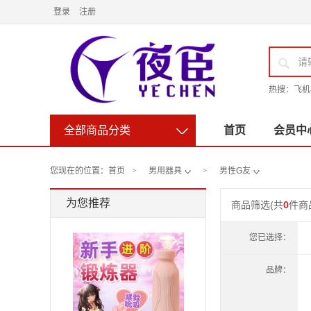
登录
注册
J
热搜：
飞机
◇
全部商品分类
首页
会员中
◇
◇
您现在的位置：
首页
>
男用器具
>
男性G友
为您推荐
商品筛选
(共
0
件商
您已选择：
品牌：