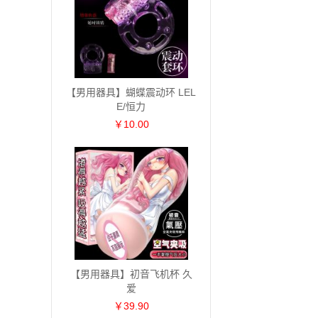
【男用器具】蝴蝶震动环 LEL
E/恒力
￥10.00
【男用器具】初音飞机杯 久
爱
￥39.90