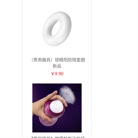
（男用器具）锁精阳防阻套圈
新品
￥9.90