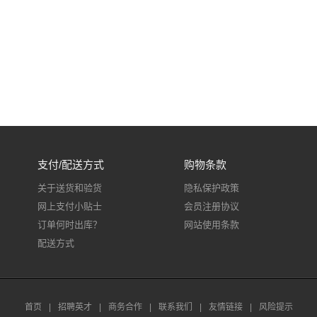
支付/配送方式
购物条款
关于送货和验货
隐私保护政策
网上支付小贴士
会员注册协议
订单何时出库？
网站使用条款
配送方式
首页
|
招聘英才
|
商务合作
|
联系我们
|
友情链接
|
风险提示