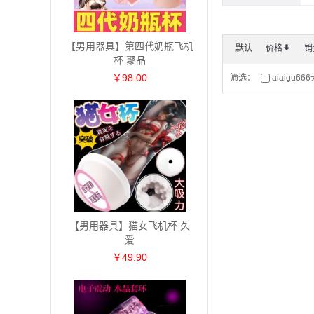
【男用器具】第四代奶瓶飞机
默认
价格
*
销
杯 聚品
￥98.00
筛选：
aiaigu66
【男用器具】猫女飞机杯 久
爱
￥49.90