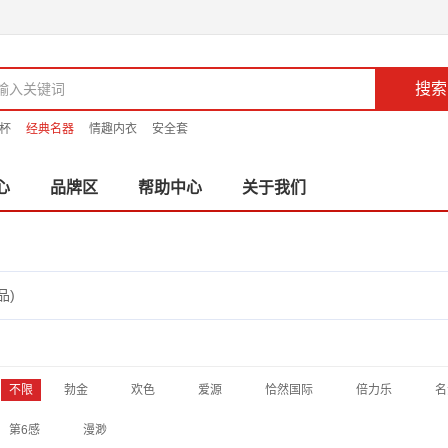
搜索
杯
经典名器
情趣内衣
安全套
心
品牌区
帮助中心
关于我们
品)
不限
勃金
欢色
爱源
恰然国际
倍力乐
名
第6感
漫渺