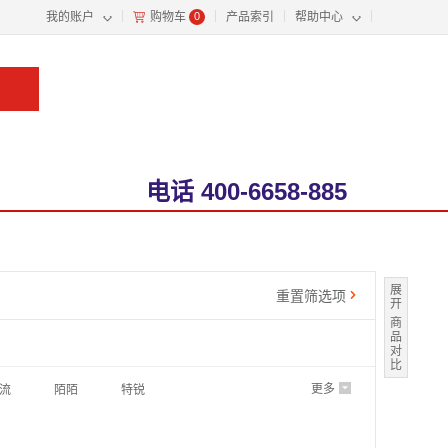
◇
◇
我的账户
购物车
0
产品索引
帮助中心
>
电话
400-6658-885
展
重置筛选项
'
开
商
品
对
比
更多
6
流
陌陌
特锐