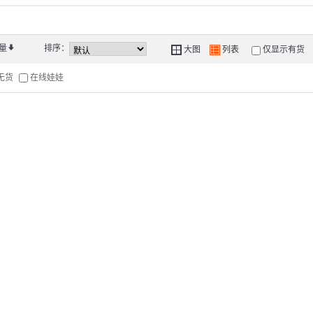
量
*
排序：
Y
Z
大图
列表
仅显示有货
6无货
在线娃娃